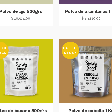
Polvo de ajo 500grs
Polvo de arándanos 1
$
10.514,00
$
49.110,00
T OF
OUT OF
OCK
STOCK
lvo de banana 500grs
Polvo de cebolla 1 K