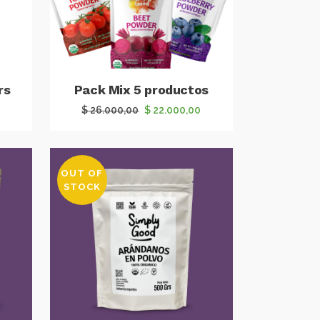
rs
Pack Mix 5 productos
El
El
$
26.000,00
$
22.000,00
precio
precio
original
actual
era:
es:
OUT OF
$ 26.000,00.
$ 22.000,00.
STOCK