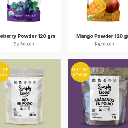
ueberry Powder 120 grs
Mango Powder 120 g
$
5.600,00
$
5.100,00
T OF
OUT OF
OCK
STOCK