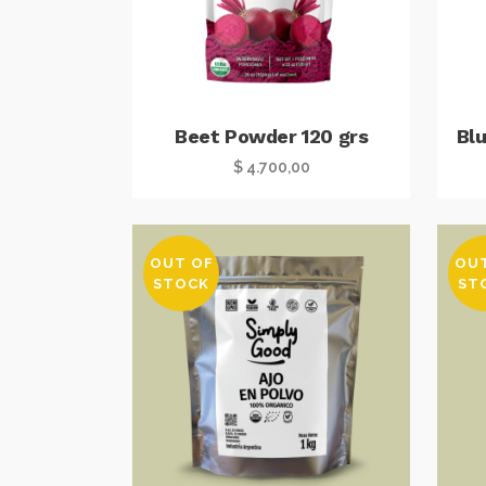
Beet Powder 120 grs
Bl
$
4.700,00
OUT OF
OU
STOCK
ST