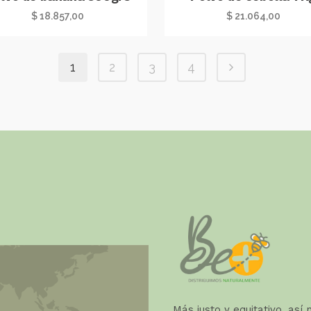
$
18.857,00
$
21.064,00
1
2
3
4
Más justo y equitativo, así 