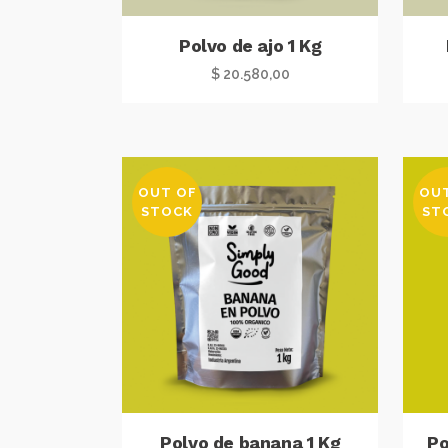
Polvo de ajo 1 Kg
$
20.580,00
OUT OF
OU
STOCK
ST
Polvo de banana 1 Kg
Po