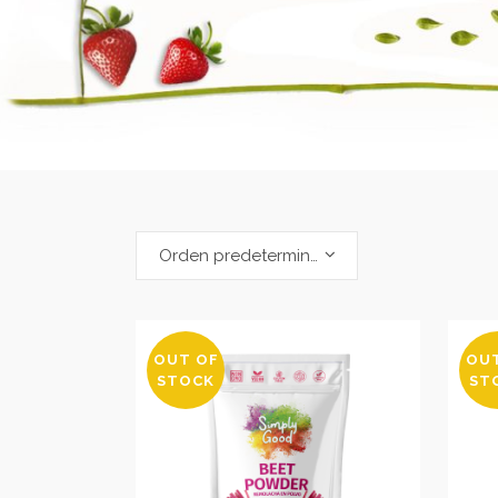
Orden predeterminado
OUT OF
OU
STOCK
ST