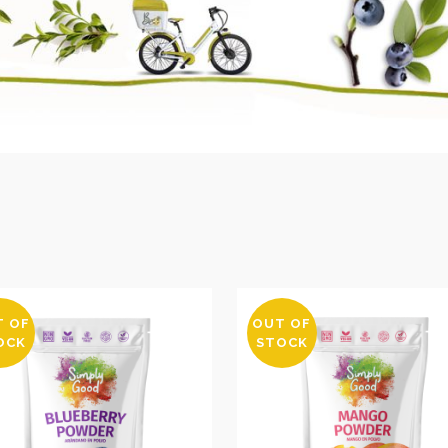
T OF
OUT OF
OCK
STOCK