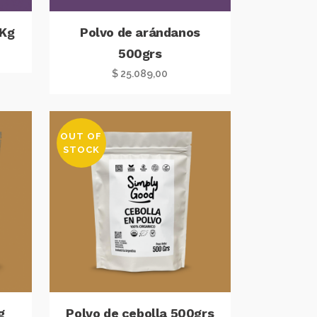
 Kg
Polvo de arándanos
500grs
$
25.089,00
OUT OF
STOCK
g
Polvo de cebolla 500grs