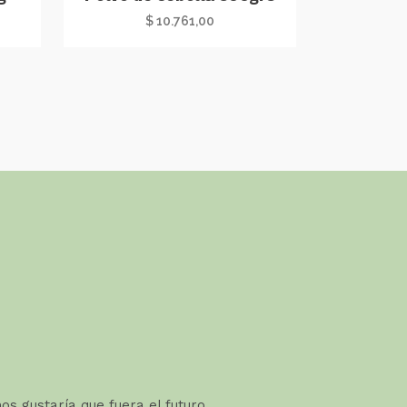
$
10.761,00
nos gustaría que fuera el futuro