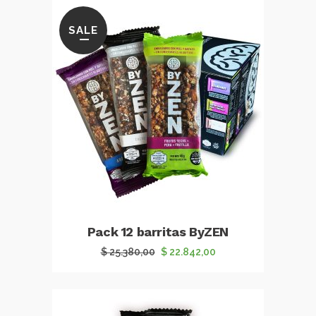
SALE
Pack 12 barritas ByZEN
El
El
$
25.380,00
$
22.842,00
precio
precio
original
actual
era:
es: