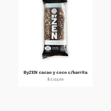
$ 25.380,00.
$ 22.842,00.
ByZEN cacao y coco c/barrita
$
2.115,00