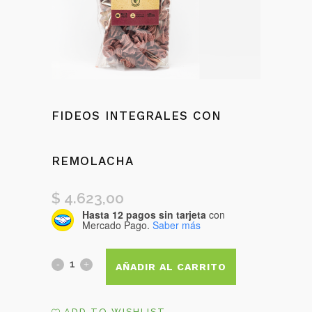
FIDEOS INTEGRALES CON
REMOLACHA
$
4.623,00
Hasta 12 pagos sin tarjeta
con
Mercado Pago.
Saber más
Fideos
AÑADIR AL CARRITO
integrales
ADD TO WISHLIST