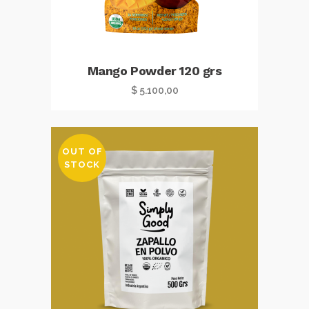
Mango Powder 120 grs
$
5.100,00
OUT OF
STOCK