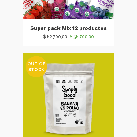
Super pack Mix 12 productos
El
El
$
62.700,00
$
56.700,00
precio
precio
original
actual
era:
es:
OUT OF
$ 62.700,00.
$ 56.700,00.
STOCK