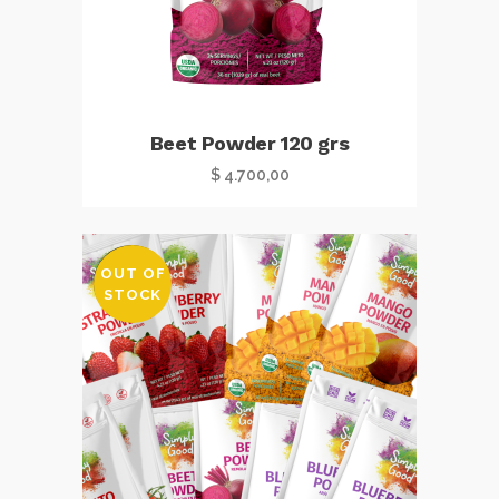
Beet Powder 120 grs
$
4.700,00
OUT OF
SALE
STOCK