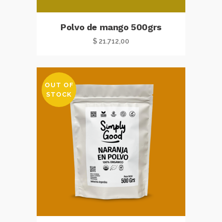
Polvo de mango 500grs
$
21.712,00
OUT OF
STOCK